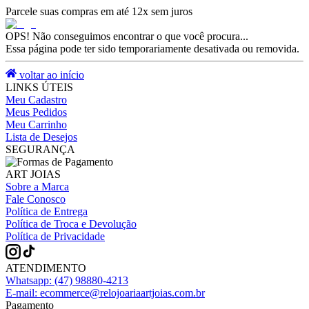
Parcele suas compras em até 12x sem juros
OPS! Não conseguimos encontrar o que você procura...
Essa página pode ter sido temporariamente desativada ou removida.
voltar ao início
LINKS ÚTEIS
Meu Cadastro
Meus Pedidos
Meu Carrinho
Lista de Desejos
SEGURANÇA
ART JOIAS
Sobre a Marca
Fale Conosco
Política de Entrega
Política de Troca e Devolução
Política de Privacidade
ATENDIMENTO
Whatsapp:
(47) 98880-4213
E-mail:
ecommerce@relojoariaartjoias.com.br
Pagamento