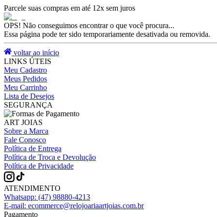
Parcele suas compras em até 12x sem juros
OPS! Não conseguimos encontrar o que você procura...
Essa página pode ter sido temporariamente desativada ou removida.
voltar ao início
LINKS ÚTEIS
Meu Cadastro
Meus Pedidos
Meu Carrinho
Lista de Desejos
SEGURANÇA
ART JOIAS
Sobre a Marca
Fale Conosco
Política de Entrega
Política de Troca e Devolução
Política de Privacidade
ATENDIMENTO
Whatsapp:
(47) 98880-4213
E-mail:
ecommerce@relojoariaartjoias.com.br
Pagamento