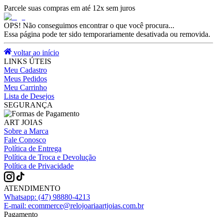
Parcele suas compras em até 12x sem juros
OPS! Não conseguimos encontrar o que você procura...
Essa página pode ter sido temporariamente desativada ou removida.
voltar ao início
LINKS ÚTEIS
Meu Cadastro
Meus Pedidos
Meu Carrinho
Lista de Desejos
SEGURANÇA
ART JOIAS
Sobre a Marca
Fale Conosco
Política de Entrega
Política de Troca e Devolução
Política de Privacidade
ATENDIMENTO
Whatsapp:
(47) 98880-4213
E-mail:
ecommerce@relojoariaartjoias.com.br
Pagamento