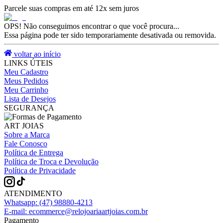
Parcele suas compras em até 12x sem juros
OPS! Não conseguimos encontrar o que você procura...
Essa página pode ter sido temporariamente desativada ou removida.
voltar ao início
LINKS ÚTEIS
Meu Cadastro
Meus Pedidos
Meu Carrinho
Lista de Desejos
SEGURANÇA
ART JOIAS
Sobre a Marca
Fale Conosco
Política de Entrega
Política de Troca e Devolução
Política de Privacidade
ATENDIMENTO
Whatsapp:
(47) 98880-4213
E-mail:
ecommerce@relojoariaartjoias.com.br
Pagamento