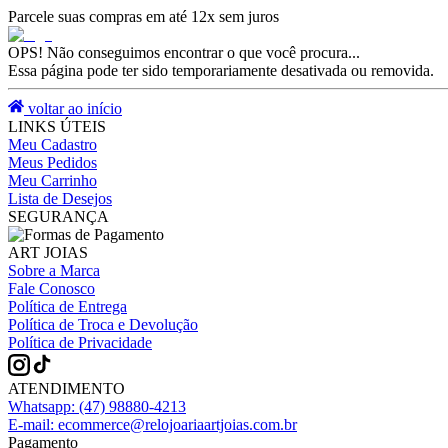
Parcele suas compras em até 12x sem juros
OPS! Não conseguimos encontrar o que você procura...
Essa página pode ter sido temporariamente desativada ou removida.
voltar ao início
LINKS ÚTEIS
Meu Cadastro
Meus Pedidos
Meu Carrinho
Lista de Desejos
SEGURANÇA
ART JOIAS
Sobre a Marca
Fale Conosco
Política de Entrega
Política de Troca e Devolução
Política de Privacidade
ATENDIMENTO
Whatsapp:
(47) 98880-4213
E-mail:
ecommerce@relojoariaartjoias.com.br
Pagamento